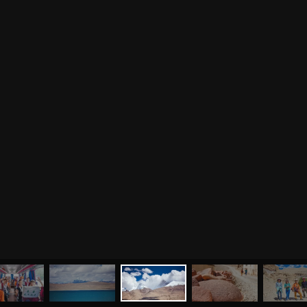
МЕНЮ
ЙОГА
СЕМИНАРЫ
О НАС
МАГАЗИН