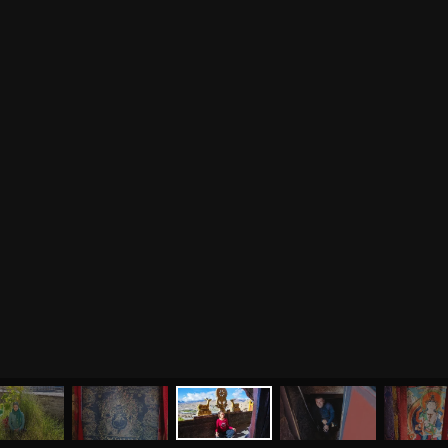
МЕНЮ
ЙОГА
СЕМИНАРЫ
О НАС
МАГАЗИН