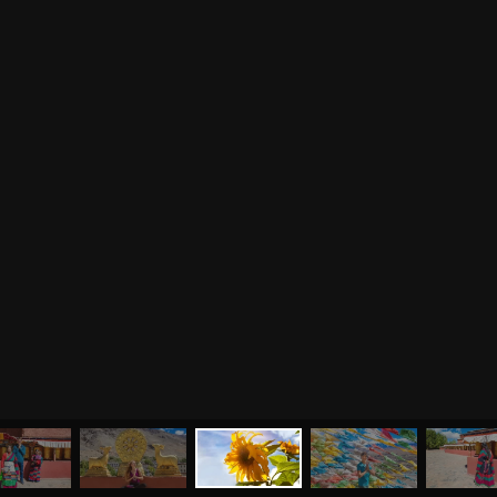
МЕНЮ
ЙОГА
СЕМИНАРЫ
О НАС
МАГАЗИН