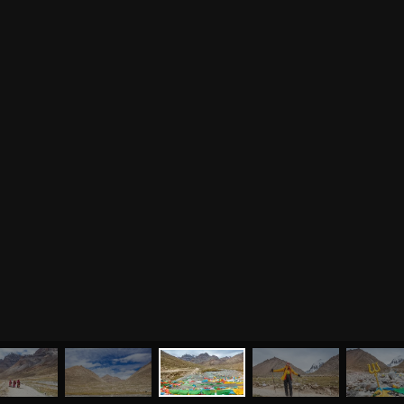
МЕНЮ
ЙОГА
СЕМИНАРЫ
О НАС
МАГАЗИН