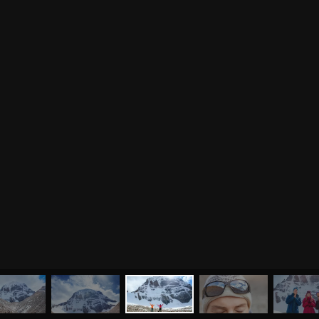
0
%
МЕНЮ
ЙОГА
СЕМИНАРЫ
О НАС
МАГАЗИН