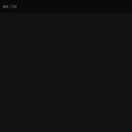
86 / 151
Йога-курсы
Йога-
Фотогалерея
Фото йога-туро
Тибет 2019. Ч
и Джоканг
На почту
Избранное
П