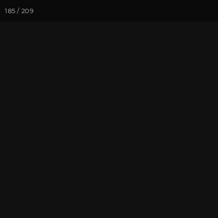
185 / 209
Йога-курсы
Йога-
Фотогалерея
Фото йога-туро
Тибет 2019. Ч
Падмасамбха
На почту
Избранное
П