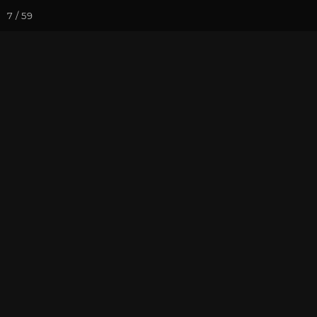
7 / 59
Йога-курсы
Йога-
Фотогалерея
Семинары
Ви
Випассана (р
2019
На почту
Избранное
П