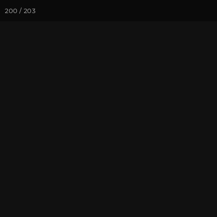
200 / 203
Йога-курсы
Йога-
Фотогалерея
Фото йога-туро
Келания, Ман
На почту
Избранное
П
Присоединиться к туру
Нов