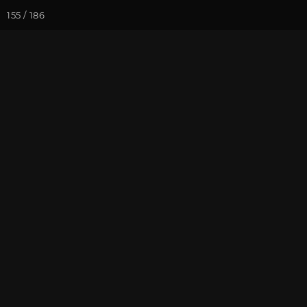
155 / 186
Йога-курсы
Йога-
Фотогалерея
Фото йога-туро
Михинтале, 
На почту
Избранное
П
Присоединиться к туру
Нов