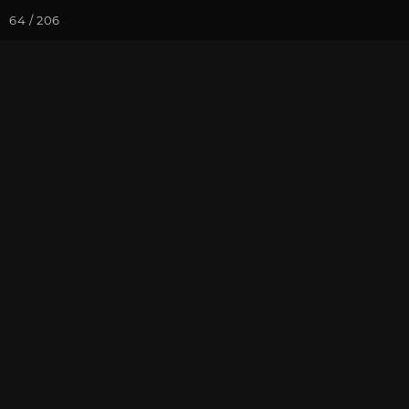
64 / 206
Йога-курсы
Йога-
Фотогалерея
Фото йога-туро
Дамбулла, Ал
На почту
Избранное
П
Присоединиться к туру
Нов