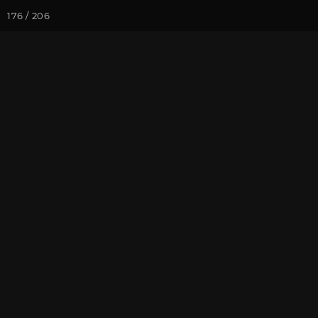
176 / 206
Йога-курсы
Йога-
Фотогалерея
Фото йога-туро
Дамбулла, Ал
На почту
Избранное
П
Присоединиться к туру
Нов