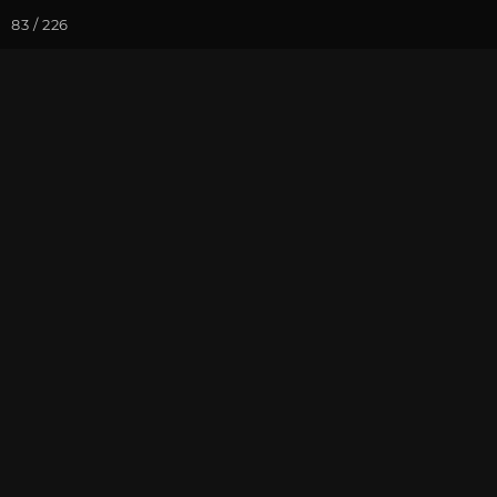
83 / 226
Йога-курсы
Йога-
Фотогалерея
Фото йога-туро
Тибет 2019. Ч
На почту
Избранное
П
Присоединиться к туру
Йог