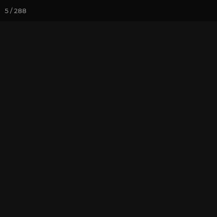
5 / 288
Йога-курсы
Йога-
Фотогалерея
Фото йога-туро
Тибет 2019. Ч
Кайлаша
На почту
Избранное
П