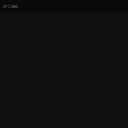
27 / 260
Йога-курсы
Йога-
Фотогалерея
Фото йога-туро
Тибет 2019. 
Кайлаша
На почту
Избранное
П