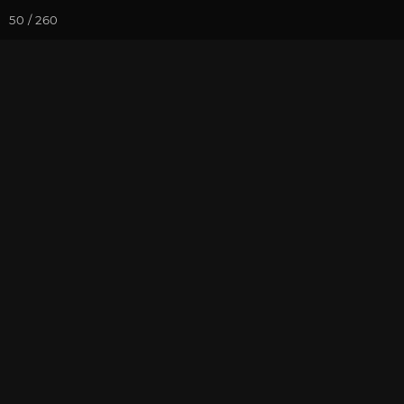
50 / 260
Йога-курсы
Йога-
Фотогалерея
Фото йога-туро
Тибет 2019. 
Кайлаша
На почту
Избранное
П