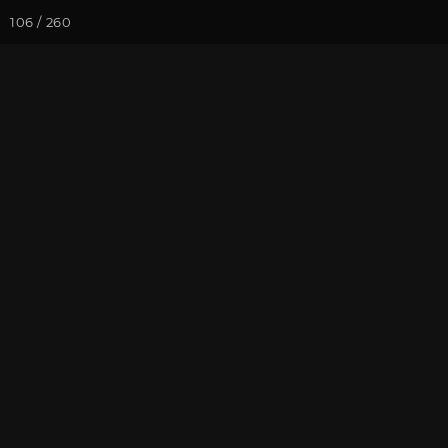
106 / 260
Йога-курсы
Йога-
Фотогалерея
Фото йога-туро
Тибет 2019. 
Кайлаша
На почту
Избранное
П