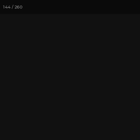
144 / 260
Йога-курсы
Йога-
Фотогалерея
Фото йога-туро
Тибет 2019. 
Кайлаша
На почту
Избранное
П