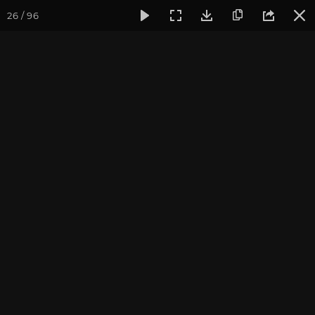
26 / 96
Фотогалерея
Фото йога-туров
Кавказ
Кавказ 2020
Часть 1. Кавказ 2020
Подробнее о поездке вы можете узнать
на страничке тура
Присоединиться к туру
Йога-тур на Кавказ: Архыз 2027