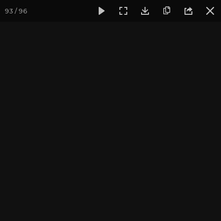
93 / 96
Фотогалерея
Фото йога-туров
Кавказ
Кавказ 2020
Часть 1. Кавказ 2020
Подробнее о поездке вы можете узнать
на страничке тура
Присоединиться к туру
Йога-тур на Кавказ: Архыз 2027