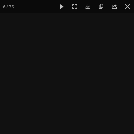
6 / 73
Фотогалерея
Фото йога-туров
Кавказ
Кавказ 2020
Часть 3. Кавказ 2020
Фотографы: Ульянкина В., Долгова А.,Дувалина Ю.
Присоединиться к туру
Йога-тур на Кавказ: Архыз 2027