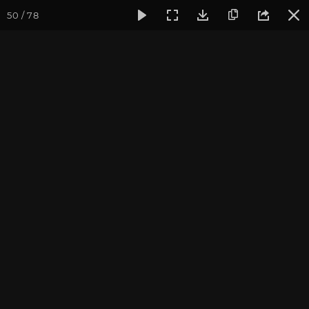
50 / 78
Фотогалерея
Фото йога-туров
Кавказ
Кавказ 2020
Часть 6. Кавказ 2020
Фотографы: В. Ульянкина, А. Долгова
Подробнее о поездке вы можете узнать
на странице тура
Присоединиться к туру
Йога-тур на Кавказ: Архыз 2027