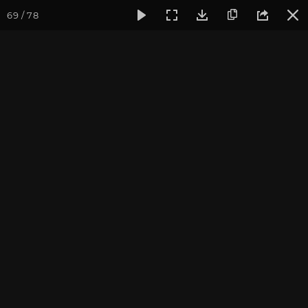
69 / 78
Фотогалерея
Фото йога-туров
Кавказ
Кавказ 2020
Часть 6. Кавказ 2020
Фотографы: В. Ульянкина, А. Долгова
Подробнее о поездке вы можете узнать
на странице тура
Присоединиться к туру
Йога-тур на Кавказ: Архыз 2027