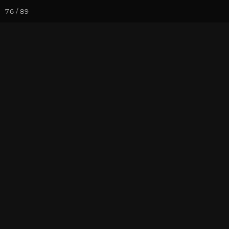
76 / 89
Йога-курсы
Йога-
Фотогалерея
Фото йога-туро
Часть 8. Кавк
На почту
Избранное
П
Фотограф: В. Ульянкина
Подробнее о поездке вы мож