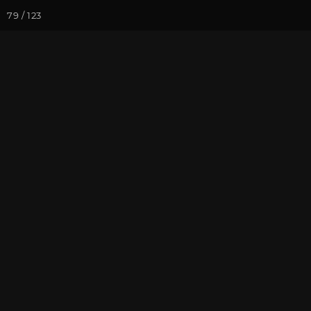
79 / 123
Йога-курсы
Йога-
Фотогалерея
Фото йога-туро
Архыз и Эльб
На почту
Избранное
П
Йога-тур с Андреем Верба и