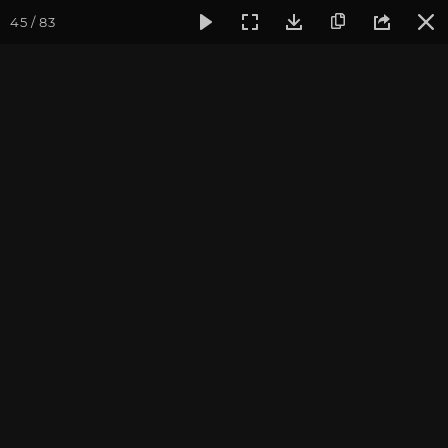
45 / 83
Фотогалерея
Фото йога-туров
Кавказ
Кавказ 2021
Кавказ 2021. Мезмай.
Часть 2
Фотограф: В. Ульянкина
Подробнее о поездке вы можете узнать
на
странице тура
Присоединиться к туру
Йога-тур на Кавказ: Архыз 2027