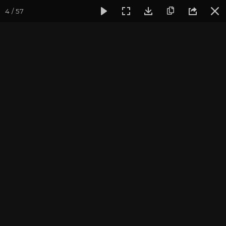
4 / 57
Фотогалерея
Фото йога-туров
Кавказ
Кавказ 2021
Кавказ 2021. Адыгея
Подробнее о поездке вы можете узнать
на
странице тура
Присоединиться к туру
Йога-тур на Кавказ: Архыз 2027