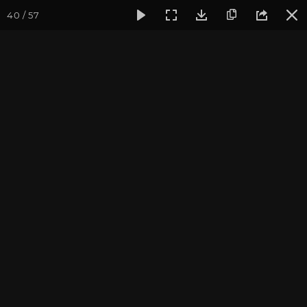
40 / 57
Фотогалерея
Фото йога-туров
Кавказ
Кавказ 2021
Кавказ 2021. Адыгея
Подробнее о поездке вы можете узнать
на
странице тура
Присоединиться к туру
Йога-тур на Кавказ: Архыз 2027