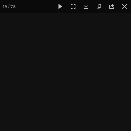
19 / 78
Фотогалерея
Семинары
Випассана (ретрит) на выходны
Випассана (ретрит) на
выходных, Москва,
декабрь 2020
Записаться на
Випассана (ретрит) на выходных, Москва