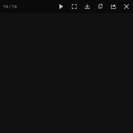
78 / 78
Фотогалерея
Семинары
Випассана (ретрит) на выходны
Випассана (ретрит) на
выходных, Москва,
декабрь 2020
Записаться на
Випассана (ретрит) на выходных, Москва