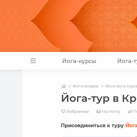
Йога-курсы
Йога-
Фотогалерея
Фото йога-туро
Йога-тур в К
На почту
Избранное
П
Присоединиться к туру
Йог