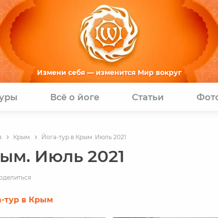
Измени себя — изменится Мир вокруг
туры
Всё о йоге
Статьи
Фот
в
Крым
Йога-тур в Крым. Июль 2021
рым. Июль 2021
оделиться
а-тур в Крым