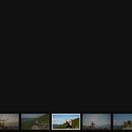
МЕНЮ
ЙОГА
СЕМИНАРЫ
О НАС
МАГАЗИН