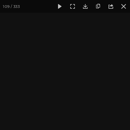
109 / 333
Фотогалерея
Фото йога-туров
Крым
Йога-тур в Кры
Йога-тур в Крым. Июль
2021
Присоединиться к туру
Йога-тур в Крым