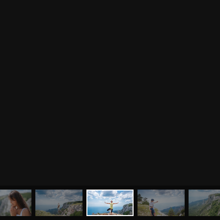
МЕНЮ
ЙОГА
СЕМИНАРЫ
О НАС
МАГАЗИН