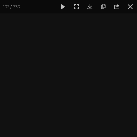
132 / 333
Фотогалерея
Фото йога-туров
Крым
Йога-тур в Кры
Йога-тур в Крым. Июль
2021
Присоединиться к туру
Йога-тур в Крым