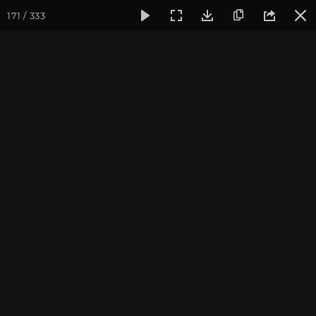
171 / 333
Фотогалерея
Фото йога-туров
Крым
Йога-тур в Кры
Йога-тур в Крым. Июль
2021
Присоединиться к туру
Йога-тур в Крым