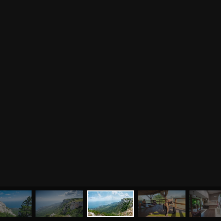
МЕНЮ
ЙОГА
СЕМИНАРЫ
О НАС
МАГАЗИН