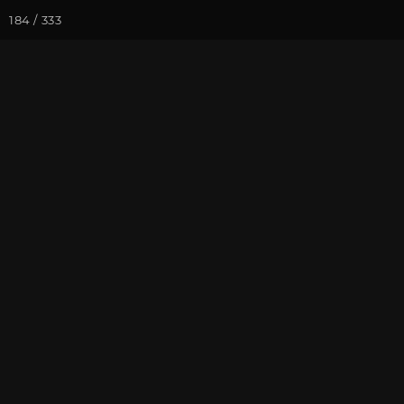
184 / 333
Йога-курсы
Йога-
Фотогалерея
Фото йога-туро
Йога-тур в К
На почту
Избранное
П
Присоединиться к туру
Йог