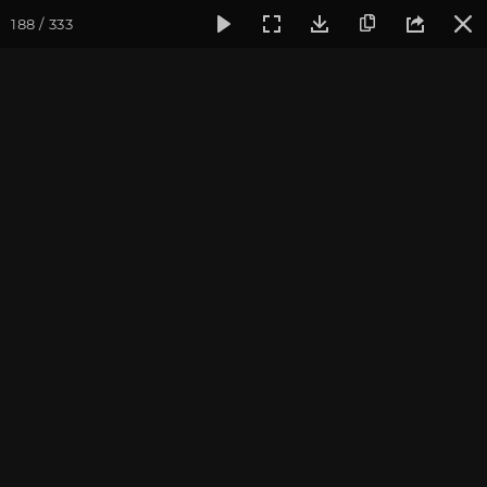
188 / 333
Фотогалерея
Фото йога-туров
Крым
Йога-тур в Кры
Йога-тур в Крым. Июль
2021
Присоединиться к туру
Йога-тур в Крым