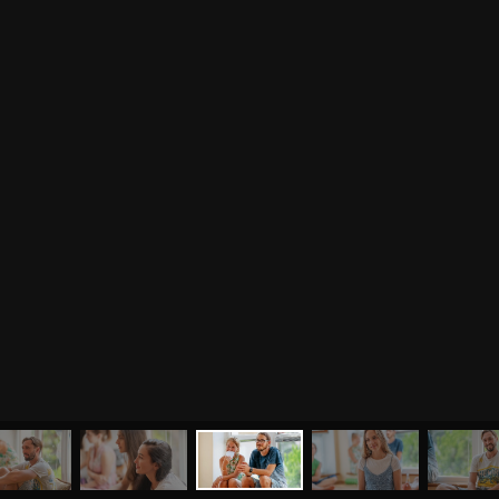
МЕНЮ
ЙОГА
СЕМИНАРЫ
О НАС
МАГАЗИН