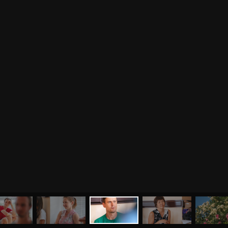
МЕНЮ
ЙОГА
СЕМИНАРЫ
О НАС
МАГАЗИН