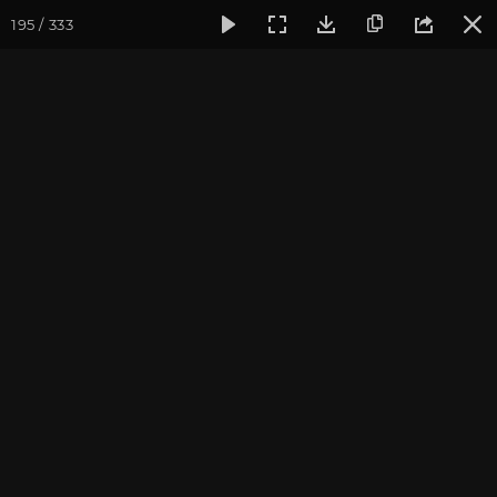
195 / 333
Фотогалерея
Фото йога-туров
Крым
Йога-тур в Кры
Йога-тур в Крым. Июль
2021
Присоединиться к туру
Йога-тур в Крым