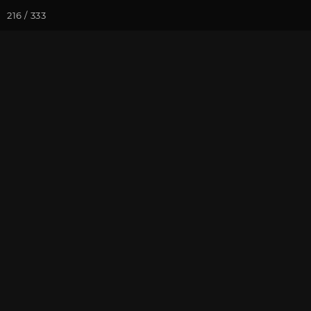
216 / 333
Йога-курсы
Йога-
Фотогалерея
Фото йога-туро
Йога-тур в К
На почту
Избранное
П
Присоединиться к туру
Йог