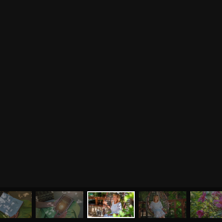
МЕНЮ
ЙОГА
СЕМИНАРЫ
О НАС
МАГАЗИН