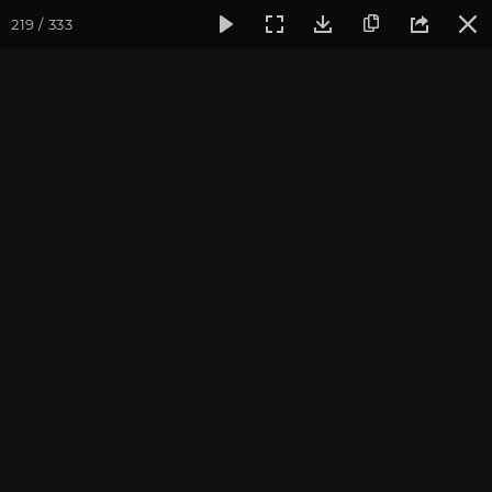
219 / 333
Фотогалерея
Фото йога-туров
Крым
Йога-тур в Кры
Йога-тур в Крым. Июль
2021
Присоединиться к туру
Йога-тур в Крым