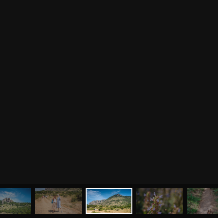
МЕНЮ
ЙОГА
СЕМИНАРЫ
О НАС
МАГАЗИН