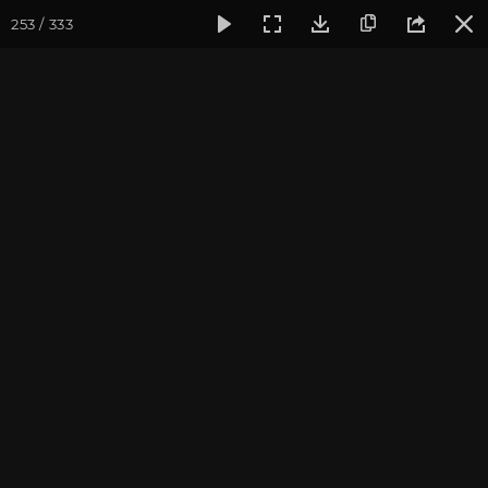
253 / 333
Фотогалерея
Фото йога-туров
Крым
Йога-тур в Кры
Йога-тур в Крым. Июль
2021
Присоединиться к туру
Йога-тур в Крым