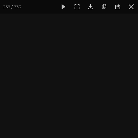
258 / 333
Фотогалерея
Фото йога-туров
Крым
Йога-тур в Кры
Йога-тур в Крым. Июль
2021
Присоединиться к туру
Йога-тур в Крым