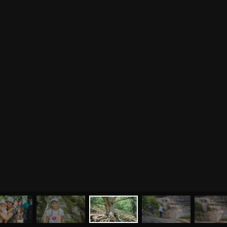
МЕНЮ
ЙОГА
СЕМИНАРЫ
О НАС
МАГАЗИН