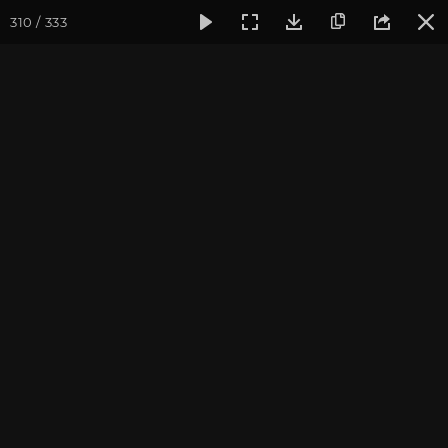
310 / 333
Фотогалерея
Фото йога-туров
Крым
Йога-тур в Кры
Йога-тур в Крым. Июль
2021
Присоединиться к туру
Йога-тур в Крым