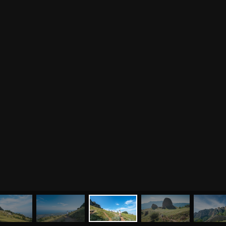
МЕНЮ
ЙОГА
СЕМИНАРЫ
О НАС
МАГАЗИН