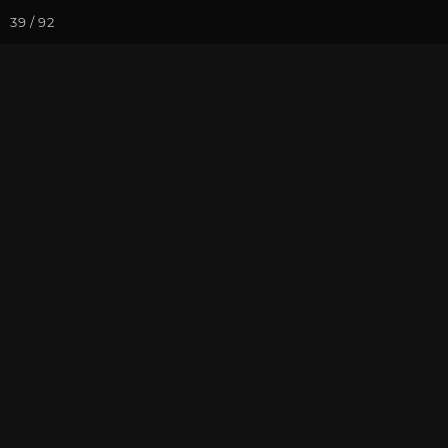
39 / 92
Йога-курсы
Йога-
Фотогалерея
Фото йога-туро
Кавказ 2022.
преподавате
На почту
Избранное
П