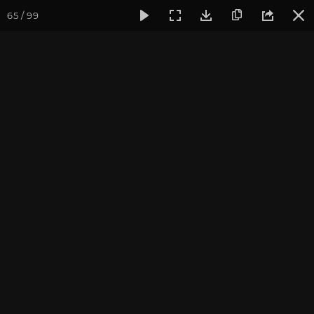
65 / 99
Фотогалерея
Фото йога-туров
Кавказ
Кавказ 2022
Кавказ 2022. Часть 1
Фотограф: В. Ульянкина
Подробнее о поездке вы можете узнать
на
странице тура
Присоединиться к туру
Йога-тур на Кавказ: Архыз 2027