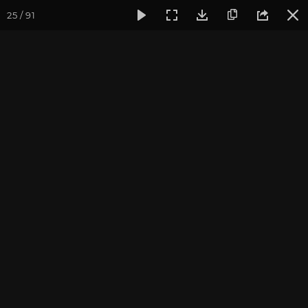
25 / 91
Фотогалерея
Фото йога-туров
Кавказ
Архыз и Домб
Архыз и Домбай 2022
Фотограф: Алла Долгова
Присоединиться к туру
Йога-тур на Кавказ: Архыз 2027