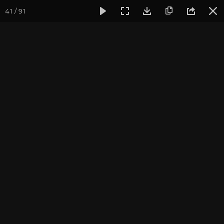
41 / 91
Фотогалерея
Фото йога-туров
Кавказ
Архыз и Домб
Архыз и Домбай 2022
Фотограф: Алла Долгова
Присоединиться к туру
Йога-тур на Кавказ: Архыз 2027