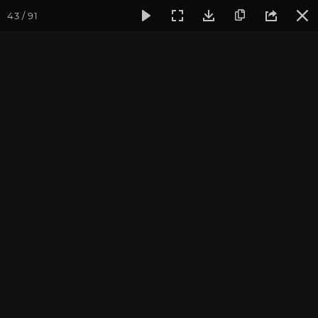
43 / 91
Фотогалерея
Фото йога-туров
Кавказ
Архыз и Домб
Архыз и Домбай 2022
Фотограф: Алла Долгова
Присоединиться к туру
Йога-тур на Кавказ: Архыз 2027