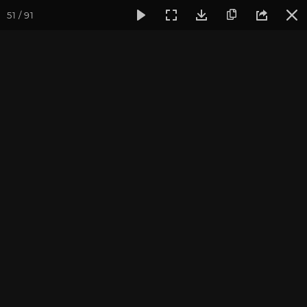
51 / 91
Фотогалерея
Фото йога-туров
Кавказ
Архыз и Домб
Архыз и Домбай 2022
Фотограф: Алла Долгова
Присоединиться к туру
Йога-тур на Кавказ: Архыз 2027