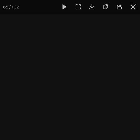
65 / 102
Фотогалерея
Фото йога-туров
Кавказ
Мезмай и Ады
Мезмай и Адыгея 2022
Тур проводит: Андрей Верба Фотограф: Алла Долгова
Присоединиться к туру
Йога-тур на Кавказ: Архыз 2027