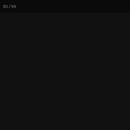
30 / 95
Йога-курсы
Йога-
Фотогалерея
Фото йога-туро
«Путешествие
репортаж. Час
На почту
Избранное
П